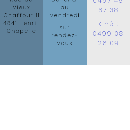
0497 48
Vieux
au
67 38
Chaffour 11
vendredi
Kiné :
4841 Henri-
sur
Chapelle
0499 08
rendez-
26 09
vous