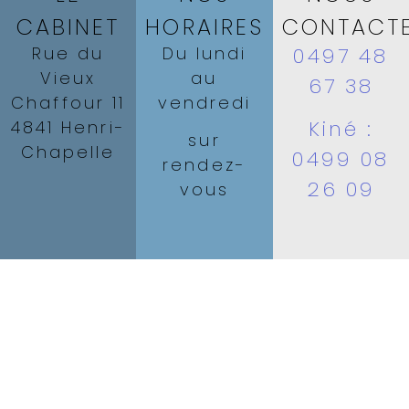
CABINET
HORAIRES
CONTACT
Rue du
Du lundi
0497 48
Vieux
au
67 38
Chaffour 11
vendredi
Kiné :
4841 Henri-
sur
Chapelle
0499 08
rendez-
26 09
vous