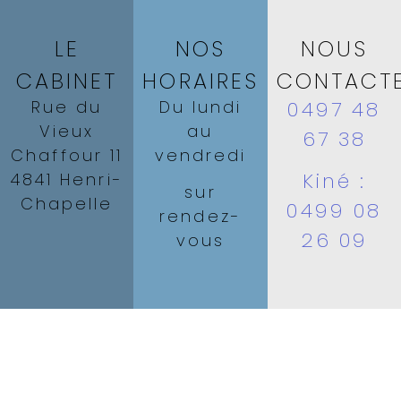
LE
NOS
NOUS
CABINET
HORAIRES
CONTACT
Rue du
Du lundi
0497 48
Vieux
au
67 38
Chaffour 11
vendredi
Kiné :
4841 Henri-
sur
Chapelle
0499 08
rendez-
26 09
vous